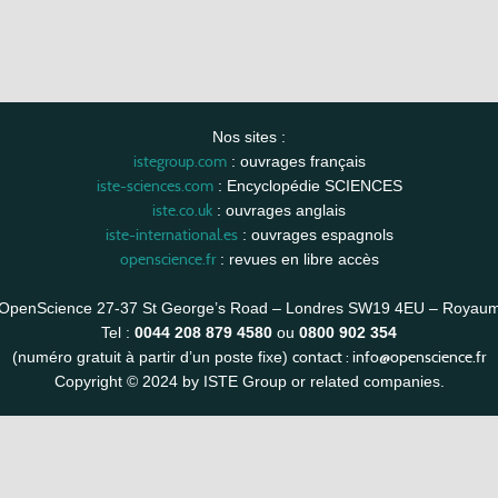
Nos sites :
istegroup.com
: ouvrages français
iste-sciences.com
: Encyclopédie SCIENCES
iste.co.uk
: ouvrages anglais
iste-international.es
: ouvrages espagnols
openscience.fr
: revues en libre accès
OpenScience 27-37 St George’s Road – Londres SW19 4EU – Royau
Tel :
0044 208 879 4580
ou
0800 902 354
contact :
info@openscience.fr
(numéro gratuit à partir d’un poste fixe)
Copyright © 2024 by ISTE Group or related companies.