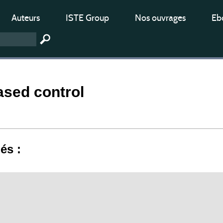
Auteurs
ISTE Group
Nos ouvrages
Ebo
ased control
iés :