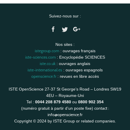
Suivez-nous sur :
Nos sites :
istegroup.com
: ouvrages français
iste-sciences.com
: Encyclopédie SCIENCES
iste.co.uk
: ouvrages anglais
iste-international.es
: ouvrages espagnols
openscience.fr
: revues en libre accès
ISTE OpenScience 27-37 St George’s Road – Londres SW19
4EU – Royaume-Uni
Tel :
0044 208 879 4580
ou
0800 902 354
contact :
(numéro gratuit à partir d’un poste fixe)
info@openscience.fr
Copyright © 2024 by ISTE Group or related companies.