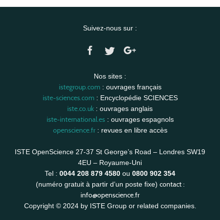
Suivez-nous sur :
Nos sites :
istegroup.com
: ouvrages français
iste-sciences.com
: Encyclopédie SCIENCES
iste.co.uk
: ouvrages anglais
iste-international.es
: ouvrages espagnols
openscience.fr
: revues en libre accès
ISTE OpenScience 27-37 St George’s Road – Londres SW19
4EU – Royaume-Uni
Tel :
0044 208 879 4580
ou
0800 902 354
contact :
(numéro gratuit à partir d’un poste fixe)
info@openscience.fr
Copyright © 2024 by ISTE Group or related companies.