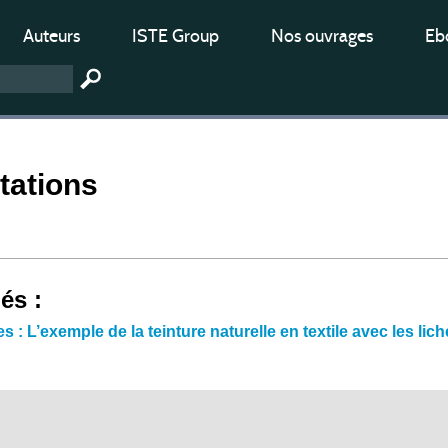
Auteurs
ISTE Group
Nos ouvrages
Ebo
tations
iés :
s : L’exemple de la teinture naturelle en textile avec les lic