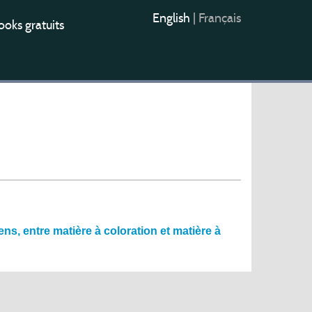
English
|
Français
oks gratuits
hens, entre matière à coloration et matière à