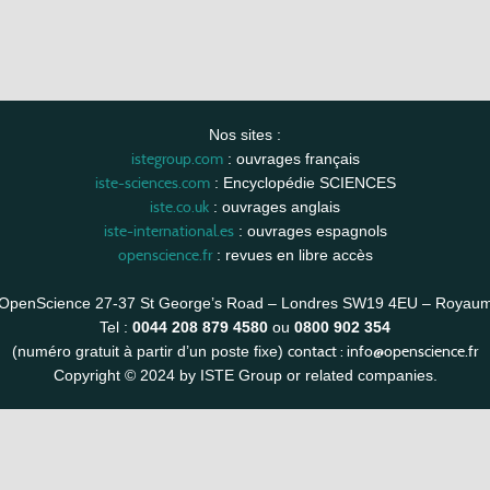
Nos sites :
istegroup.com
: ouvrages français
iste-sciences.com
: Encyclopédie SCIENCES
iste.co.uk
: ouvrages anglais
iste-international.es
: ouvrages espagnols
openscience.fr
: revues en libre accès
OpenScience 27-37 St George’s Road – Londres SW19 4EU – Royau
Tel :
0044 208 879 4580
ou
0800 902 354
contact :
info@openscience.fr
(numéro gratuit à partir d’un poste fixe)
Copyright © 2024 by ISTE Group or related companies.