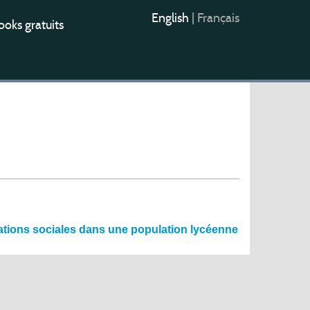
English
|
Français
oks gratuits
tations sociales dans une population lycéenne