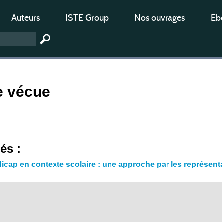
Auteurs
ISTE Group
Nos ouvrages
Ebo
e vécue
iés :
icap en contexte scolaire : une approche par les représen