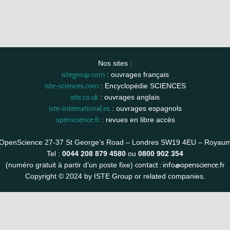
Nos sites :
istegroup.com
: ouvrages français
iste-sciences.com
: Encyclopédie SCIENCES
iste.co.uk
: ouvrages anglais
iste-international.es
: ouvrages espagnols
openscience.fr
: revues en libre accès
OpenScience 27-37 St George’s Road – Londres SW19 4EU – Royau
Tel :
0044 208 879 4580
ou
0800 902 354
contact :
info@openscience.fr
(numéro gratuit à partir d’un poste fixe)
Copyright © 2024 by ISTE Group or related companies.