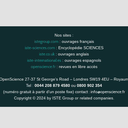
Nos sites :
istegroup.com
: ouvrages français
iste-sciences.com
: Encyclopédie SCIENCES
iste.co.uk
: ouvrages anglais
iste-international.es
: ouvrages espagnols
openscience.fr
: revues en libre accès
OpenScience 27-37 St George’s Road – Londres SW19 4EU – Royau
Tel :
0044 208 879 4580
ou
0800 902 354
contact :
info@openscience.fr
(numéro gratuit à partir d’un poste fixe)
Copyright © 2024 by ISTE Group or related companies.