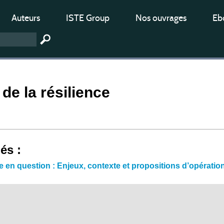
Auteurs
ISTE Group
Nos ouvrages
Ebo
 de la résilience
iés :
e en question : Enjeux, contexte et propositions d’opératio