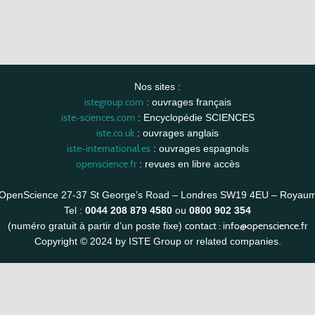
Nos sites :
istegroup.com
: ouvrages français
iste-sciences.com
: Encyclopédie SCIENCES
iste.co.uk
: ouvrages anglais
iste-international.es
: ouvrages espagnols
openscience.fr
: revues en libre accès
OpenScience 27-37 St George’s Road – Londres SW19 4EU – Royau
Tel :
0044 208 879 4580
ou
0800 902 354
contact :
info@openscience.fr
(numéro gratuit à partir d’un poste fixe)
Copyright © 2024 by ISTE Group or related companies.