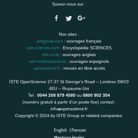
Suivez-nous sur :
Nos sites :
istegroup.com
: ouvrages français
iste-sciences.com
: Encyclopédie SCIENCES
iste.co.uk
: ouvrages anglais
iste-international.es
: ouvrages espagnols
openscience.fr
: revues en libre accès
ISTE OpenScience 27-37 St George’s Road – Londres SW19
4EU – Royaume-Uni
Tel :
0044 208 879 4580
ou
0800 902 354
contact :
(numéro gratuit à partir d’un poste fixe)
info@openscience.fr
Copyright © 2024 by ISTE Group or related companies.
English
|
Français
Mentions légales