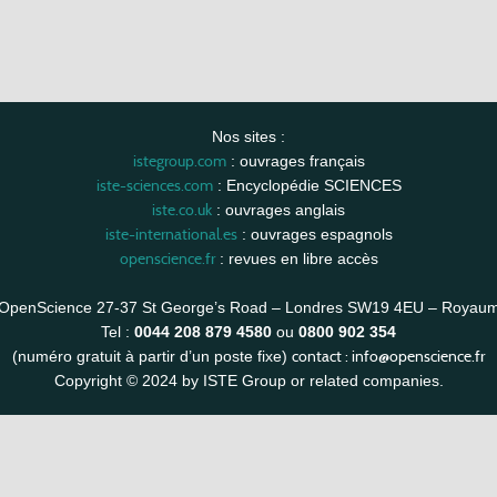
Nos sites :
istegroup.com
: ouvrages français
iste-sciences.com
: Encyclopédie SCIENCES
iste.co.uk
: ouvrages anglais
iste-international.es
: ouvrages espagnols
openscience.fr
: revues en libre accès
OpenScience 27-37 St George’s Road – Londres SW19 4EU – Royau
Tel :
0044 208 879 4580
ou
0800 902 354
contact :
info@openscience.fr
(numéro gratuit à partir d’un poste fixe)
Copyright © 2024 by ISTE Group or related companies.