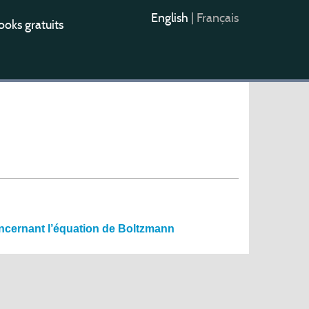
English
|
Français
oks gratuits
concernant l’équation de Boltzmann