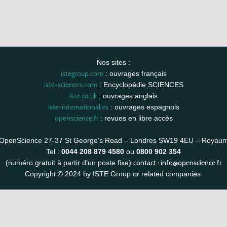
Nos sites :
istegroup.com
: ouvrages français
iste-sciences.com
: Encyclopédie SCIENCES
iste.co.uk
: ouvrages anglais
iste-international.es
: ouvrages espagnols
openscience.fr
: revues en libre accès
OpenScience 27-37 St George’s Road – Londres SW19 4EU – Royau
Tel :
0044 208 879 4580
ou
0800 902 354
contact :
info@openscience.fr
(numéro gratuit à partir d’un poste fixe)
Copyright © 2024 by ISTE Group or related companies.