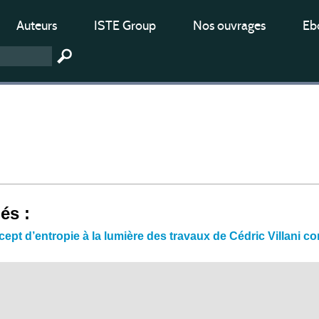
Auteurs
ISTE Group
Nos ouvrages
Ebo
iés :
cept d’entropie à la lumière des travaux de Cédric Villani 