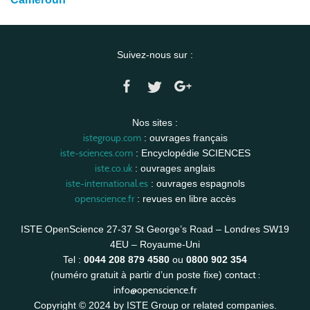
Suivez-nous sur :
Nos sites :
istegroup.com
: ouvrages français
iste-sciences.com
: Encyclopédie SCIENCES
iste.co.uk
: ouvrages anglais
iste-international.es
: ouvrages espagnols
openscience.fr
: revues en libre accès
ISTE OpenScience 27-37 St George’s Road – Londres SW19
4EU – Royaume-Uni
Tel :
0044 208 879 4580
ou
0800 902 354
contact :
(numéro gratuit à partir d’un poste fixe)
info@openscience.fr
Copyright © 2024 by ISTE Group or related companies.