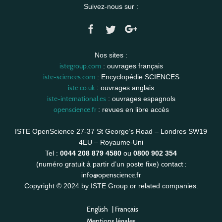
Suivez-nous sur :
Nos sites :
istegroup.com
: ouvrages français
iste-sciences.com
: Encyclopédie SCIENCES
iste.co.uk
: ouvrages anglais
iste-international.es
: ouvrages espagnols
openscience.fr
: revues en libre accès
ISTE OpenScience 27-37 St George’s Road – Londres SW19
4EU – Royaume-Uni
Tel :
0044 208 879 4580
ou
0800 902 354
contact :
(numéro gratuit à partir d’un poste fixe)
info@openscience.fr
Copyright © 2024 by ISTE Group or related companies.
English
|
Français
Mentions légales