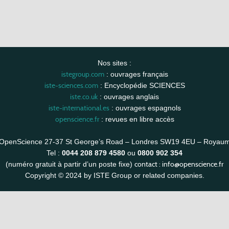
Nos sites :
istegroup.com
: ouvrages français
iste-sciences.com
: Encyclopédie SCIENCES
iste.co.uk
: ouvrages anglais
iste-international.es
: ouvrages espagnols
openscience.fr
: revues en libre accès
OpenScience 27-37 St George’s Road – Londres SW19 4EU – Royau
Tel :
0044 208 879 4580
ou
0800 902 354
contact :
info@openscience.fr
(numéro gratuit à partir d’un poste fixe)
Copyright © 2024 by ISTE Group or related companies.