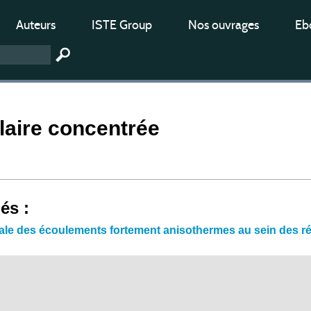
Auteurs
ISTE Group
Nos ouvrages
Ebo
laire concentrée
iés :
ale des écoulements fortement anisothermes au sein des ré