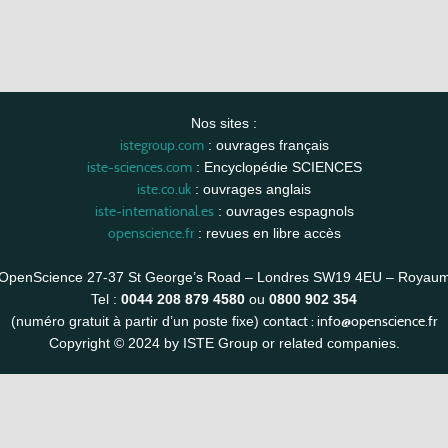
Nos sites :
istegroup.com
: ouvrages français
iste-sciences.com
: Encyclopédie SCIENCES
iste.co.uk
: ouvrages anglais
iste-international.es
: ouvrages espagnols
openscience.fr
: revues en libre accès
OpenScience 27-37 St George’s Road – Londres SW19 4EU – Royau
Tel :
0044 208 879 4580
ou
0800 902 354
contact :
info@openscience.fr
(numéro gratuit à partir d’un poste fixe)
Copyright © 2024 by ISTE Group or related companies.