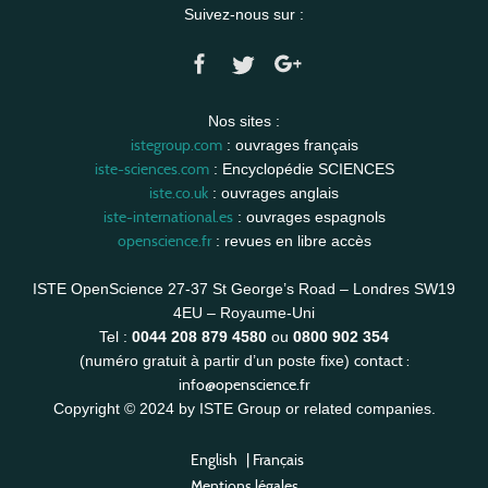
Suivez-nous sur :
Nos sites :
istegroup.com
: ouvrages français
iste-sciences.com
: Encyclopédie SCIENCES
iste.co.uk
: ouvrages anglais
iste-international.es
: ouvrages espagnols
openscience.fr
: revues en libre accès
ISTE OpenScience 27-37 St George’s Road – Londres SW19
4EU – Royaume-Uni
Tel :
0044 208 879 4580
ou
0800 902 354
contact :
(numéro gratuit à partir d’un poste fixe)
info@openscience.fr
Copyright © 2024 by ISTE Group or related companies.
English
|
Français
Mentions légales