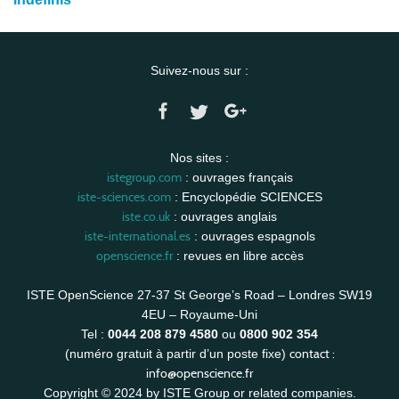
Suivez-nous sur :
Nos sites :
istegroup.com
: ouvrages français
iste-sciences.com
: Encyclopédie SCIENCES
iste.co.uk
: ouvrages anglais
iste-international.es
: ouvrages espagnols
openscience.fr
: revues en libre accès
ISTE OpenScience 27-37 St George’s Road – Londres SW19
4EU – Royaume-Uni
Tel :
0044 208 879 4580
ou
0800 902 354
contact :
(numéro gratuit à partir d’un poste fixe)
info@openscience.fr
Copyright © 2024 by ISTE Group or related companies.