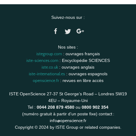
Suivez-nous sur :
Nos sites :
istegroup.com
: ouvrages français
iste-sciences.com
: Encyclopédie SCIENCES
iste.co.uk
: ouvrages anglais
iste-international.es
: ouvrages espagnols
openscience.fr
: revues en libre accès
ISTE OpenScience 27-37 St George’s Road – Londres SW19
4EU – Royaume-Uni
Tel :
0044 208 879 4580
ou
0800 902 354
contact :
(numéro gratuit à partir d’un poste fixe)
info@openscience.fr
Copyright © 2024 by ISTE Group or related companies.