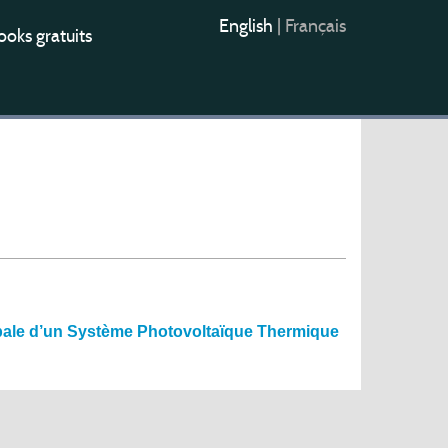
English
|
Français
oks gratuits
lobale d’un Système Photovoltaïque Thermique