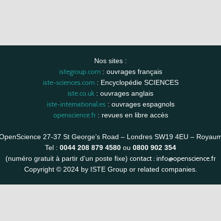
Nos sites :
istegroup.com
: ouvrages français
iste-sciences.com
: Encyclopédie SCIENCES
iste.co.uk
: ouvrages anglais
iste-international.es
: ouvrages espagnols
openscience.fr
: revues en libre accès
OpenScience 27-37 St George’s Road – Londres SW19 4EU – Royau
Tel :
0044 208 879 4580
ou
0800 902 354
contact :
info@openscience.fr
(numéro gratuit à partir d’un poste fixe)
Copyright © 2024 by ISTE Group or related companies.