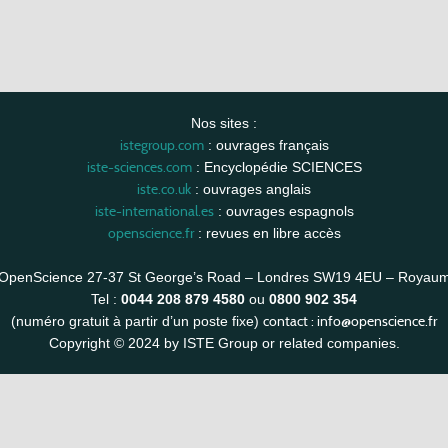
Nos sites :
istegroup.com
: ouvrages français
iste-sciences.com
: Encyclopédie SCIENCES
iste.co.uk
: ouvrages anglais
iste-international.es
: ouvrages espagnols
openscience.fr
: revues en libre accès
OpenScience 27-37 St George’s Road – Londres SW19 4EU – Royau
Tel :
0044 208 879 4580
ou
0800 902 354
contact :
info@openscience.fr
(numéro gratuit à partir d’un poste fixe)
Copyright © 2024 by ISTE Group or related companies.