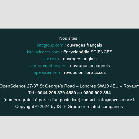
Nos sites :
istegroup.com
: ouvrages français
iste-sciences.com
: Encyclopédie SCIENCES
iste.co.uk
: ouvrages anglais
iste-international.es
: ouvrages espagnols
openscience.fr
: revues en libre accès
OpenScience 27-37 St George’s Road – Londres SW19 4EU – Royau
Tel :
0044 208 879 4580
ou
0800 902 354
contact :
info@openscience.fr
(numéro gratuit à partir d’un poste fixe)
Copyright © 2024 by ISTE Group or related companies.