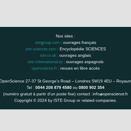
Nos sites :
istegroup.com
: ouvrages français
iste-sciences.com
: Encyclopédie SCIENCES
iste.co.uk
: ouvrages anglais
iste-international.es
: ouvrages espagnols
openscience.fr
: revues en libre accès
OpenScience 27-37 St George’s Road – Londres SW19 4EU – Royau
Tel :
0044 208 879 4580
ou
0800 902 354
contact :
info@openscience.fr
(numéro gratuit à partir d’un poste fixe)
Copyright © 2024 by ISTE Group or related companies.