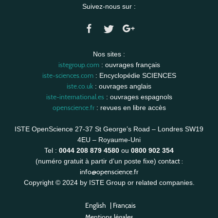
Suivez-nous sur :
Nos sites :
istegroup.com
: ouvrages français
iste-sciences.com
: Encyclopédie SCIENCES
iste.co.uk
: ouvrages anglais
iste-international.es
: ouvrages espagnols
openscience.fr
: revues en libre accès
ISTE OpenScience 27-37 St George’s Road – Londres SW19
4EU – Royaume-Uni
Tel :
0044 208 879 4580
ou
0800 902 354
contact :
(numéro gratuit à partir d’un poste fixe)
info@openscience.fr
Copyright © 2024 by ISTE Group or related companies.
English
|
Français
Mentions légales