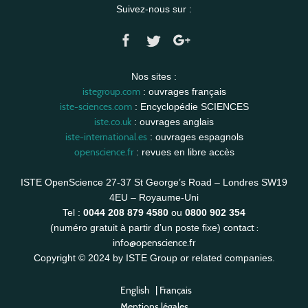
Suivez-nous sur :
Nos sites :
istegroup.com
: ouvrages français
iste-sciences.com
: Encyclopédie SCIENCES
iste.co.uk
: ouvrages anglais
iste-international.es
: ouvrages espagnols
openscience.fr
: revues en libre accès
ISTE OpenScience 27-37 St George’s Road – Londres SW19
4EU – Royaume-Uni
Tel :
0044 208 879 4580
ou
0800 902 354
contact :
(numéro gratuit à partir d’un poste fixe)
info@openscience.fr
Copyright © 2024 by ISTE Group or related companies.
English
|
Français
Mentions légales