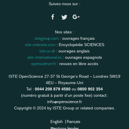
Suivez-nous sur :
Nos sites :
istegroup.com
: ouvrages français
iste-sciences.com
: Encyclopédie SCIENCES
iste.co.uk
: ouvrages anglais
iste-international.es
: ouvrages espagnols
openscience.fr
: revues en libre accès
ISTE OpenScience 27-37 St George’s Road – Londres SW19
4EU – Royaume-Uni
Tel :
0044 208 879 4580
ou
0800 902 354
contact :
(numéro gratuit à partir d’un poste fixe)
info@openscience.fr
Copyright © 2024 by ISTE Group or related companies.
English
|
Français
Mentions légales