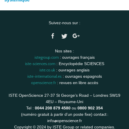
Suivez-nous sur :
Nos sites :
istegroup.com
: ouvrages français
iste-sciences.com
: Encyclopédie SCIENCES
iste.co.uk
: ouvrages anglais
iste-international.es
: ouvrages espagnols
openscience.fr
: revues en libre accès
ISTE OpenScience 27-37 St George’s Road – Londres SW19
4EU – Royaume-Uni
Tel :
0044 208 879 4580
ou
0800 902 354
contact :
(numéro gratuit à partir d’un poste fixe)
info@openscience.fr
Copyright © 2024 by ISTE Group or related companies.