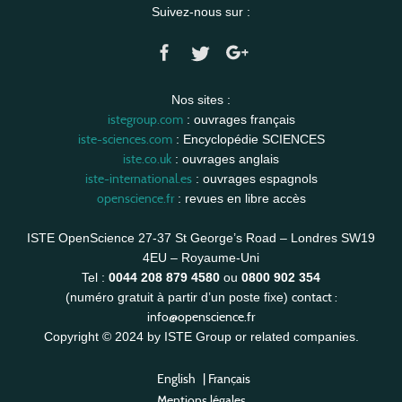
Suivez-nous sur :
Nos sites :
istegroup.com
: ouvrages français
iste-sciences.com
: Encyclopédie SCIENCES
iste.co.uk
: ouvrages anglais
iste-international.es
: ouvrages espagnols
openscience.fr
: revues en libre accès
ISTE OpenScience 27-37 St George’s Road – Londres SW19
4EU – Royaume-Uni
Tel :
0044 208 879 4580
ou
0800 902 354
contact :
(numéro gratuit à partir d’un poste fixe)
info@openscience.fr
Copyright © 2024 by ISTE Group or related companies.
English
|
Français
Mentions légales