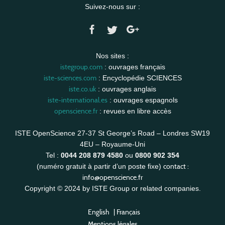
Suivez-nous sur :
Nos sites :
istegroup.com
: ouvrages français
iste-sciences.com
: Encyclopédie SCIENCES
iste.co.uk
: ouvrages anglais
iste-international.es
: ouvrages espagnols
openscience.fr
: revues en libre accès
ISTE OpenScience 27-37 St George’s Road – Londres SW19
4EU – Royaume-Uni
Tel :
0044 208 879 4580
ou
0800 902 354
contact :
(numéro gratuit à partir d’un poste fixe)
info@openscience.fr
Copyright © 2024 by ISTE Group or related companies.
English
|
Français
Mentions légales