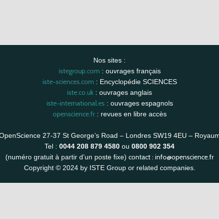
Nos sites :
istegroup.com
: ouvrages français
iste-sciences.com
: Encyclopédie SCIENCES
iste.co.uk
: ouvrages anglais
iste-international.es
: ouvrages espagnols
openscience.fr
: revues en libre accès
OpenScience 27-37 St George’s Road – Londres SW19 4EU – Royau
Tel :
0044 208 879 4580
ou
0800 902 354
contact :
info@openscience.fr
(numéro gratuit à partir d’un poste fixe)
Copyright © 2024 by ISTE Group or related companies.