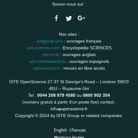
Suivez-nous sur :
Nos sites :
istegroup.com
: ouvrages français
iste-sciences.com
: Encyclopédie SCIENCES
iste.co.uk
: ouvrages anglais
iste-international.es
: ouvrages espagnols
openscience.fr
: revues en libre accès
ISTE OpenScience 27-37 St George’s Road – Londres SW19
4EU – Royaume-Uni
Tel :
0044 208 879 4580
ou
0800 902 354
contact :
(numéro gratuit à partir d’un poste fixe)
info@openscience.fr
Copyright © 2024 by ISTE Group or related companies.
English
|
Français
Mentions légales