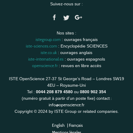
Suivez-nous sur :
Nos sites :
istegroup.com
: ouvrages français
iste-sciences.com
: Encyclopédie SCIENCES
iste.co.uk
: ouvrages anglais
iste-international.es
: ouvrages espagnols
openscience.fr
: revues en libre accès
ISTE OpenScience 27-37 St George’s Road – Londres SW19
4EU – Royaume-Uni
Tel :
0044 208 879 4580
ou
0800 902 354
contact :
(numéro gratuit à partir d’un poste fixe)
info@openscience.fr
Copyright © 2024 by ISTE Group or related companies.
English
|
Français
Mentions légales