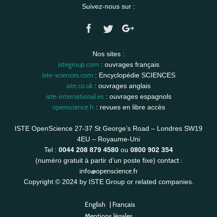
Suivez-nous sur :
Nos sites :
istegroup.com
: ouvrages français
iste-sciences.com
: Encyclopédie SCIENCES
iste.co.uk
: ouvrages anglais
iste-international.es
: ouvrages espagnols
openscience.fr
: revues en libre accès
ISTE OpenScience 27-37 St George’s Road – Londres SW19
4EU – Royaume-Uni
Tel :
0044 208 879 4580
ou
0800 902 354
contact :
(numéro gratuit à partir d’un poste fixe)
info@openscience.fr
Copyright © 2024 by ISTE Group or related companies.
English
|
Français
Mentions légales