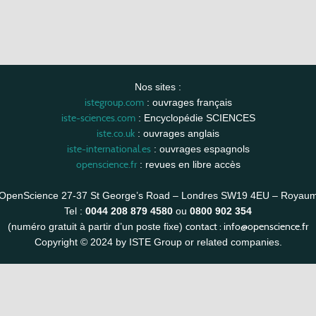
Nos sites :
istegroup.com
: ouvrages français
iste-sciences.com
: Encyclopédie SCIENCES
iste.co.uk
: ouvrages anglais
iste-international.es
: ouvrages espagnols
openscience.fr
: revues en libre accès
OpenScience 27-37 St George’s Road – Londres SW19 4EU – Royau
Tel :
0044 208 879 4580
ou
0800 902 354
contact :
info@openscience.fr
(numéro gratuit à partir d’un poste fixe)
Copyright © 2024 by ISTE Group or related companies.