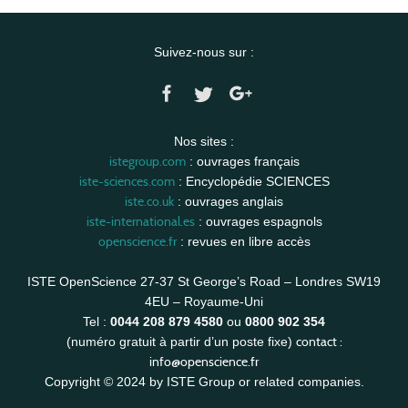
Suivez-nous sur :
Nos sites :
istegroup.com
: ouvrages français
iste-sciences.com
: Encyclopédie SCIENCES
iste.co.uk
: ouvrages anglais
iste-international.es
: ouvrages espagnols
openscience.fr
: revues en libre accès
ISTE OpenScience 27-37 St George’s Road – Londres SW19
4EU – Royaume-Uni
Tel :
0044 208 879 4580
ou
0800 902 354
contact :
(numéro gratuit à partir d’un poste fixe)
info@openscience.fr
Copyright © 2024 by ISTE Group or related companies.