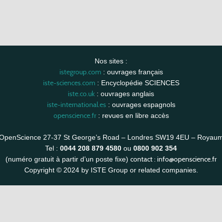
Nos sites :
istegroup.com
: ouvrages français
iste-sciences.com
: Encyclopédie SCIENCES
iste.co.uk
: ouvrages anglais
iste-international.es
: ouvrages espagnols
openscience.fr
: revues en libre accès
OpenScience 27-37 St George’s Road – Londres SW19 4EU – Royau
Tel :
0044 208 879 4580
ou
0800 902 354
contact :
info@openscience.fr
(numéro gratuit à partir d’un poste fixe)
Copyright © 2024 by ISTE Group or related companies.