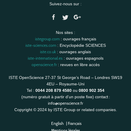
Suivez-nous sur :
Nos sites :
istegroup.com
: ouvrages français
iste-sciences.com
: Encyclopédie SCIENCES
iste.co.uk
: ouvrages anglais
iste-international.es
: ouvrages espagnols
openscience.fr
: revues en libre accès
ISTE OpenScience 27-37 St George’s Road – Londres SW19
4EU – Royaume-Uni
Tel :
0044 208 879 4580
ou
0800 902 354
contact :
(numéro gratuit à partir d’un poste fixe)
info@openscience.fr
Copyright © 2024 by ISTE Group or related companies.
English
|
Français
Mentions légales