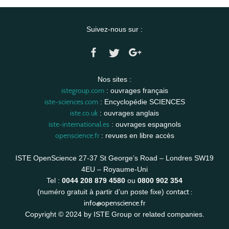
Suivez-nous sur :
Nos sites :
istegroup.com
: ouvrages français
iste-sciences.com
: Encyclopédie SCIENCES
iste.co.uk
: ouvrages anglais
iste-international.es
: ouvrages espagnols
openscience.fr
: revues en libre accès
ISTE OpenScience 27-37 St George’s Road – Londres SW19
4EU – Royaume-Uni
Tel :
0044 208 879 4580
ou
0800 902 354
contact :
(numéro gratuit à partir d’un poste fixe)
info@openscience.fr
Copyright © 2024 by ISTE Group or related companies.