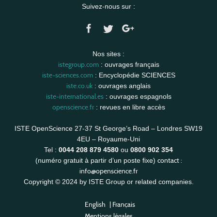
Suivez-nous sur :
Nos sites :
istegroup.com
: ouvrages français
iste-sciences.com
: Encyclopédie SCIENCES
iste.co.uk
: ouvrages anglais
iste-international.es
: ouvrages espagnols
openscience.fr
: revues en libre accès
ISTE OpenScience 27-37 St George’s Road – Londres SW19
4EU – Royaume-Uni
Tel :
0044 208 879 4580
ou
0800 902 354
contact :
(numéro gratuit à partir d’un poste fixe)
info@openscience.fr
Copyright © 2024 by ISTE Group or related companies.
English
|
Français
Mentions légales