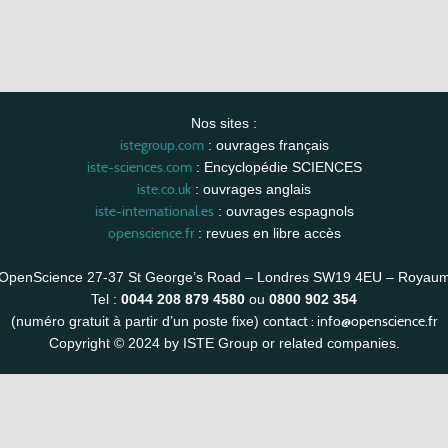
Nos sites :
istegroup.com
: ouvrages français
iste-sciences.com
: Encyclopédie SCIENCES
iste.co.uk
: ouvrages anglais
iste-international.es
: ouvrages espagnols
openscience.fr
: revues en libre accès
OpenScience 27-37 St George’s Road – Londres SW19 4EU – Royau
Tel :
0044 208 879 4580
ou
0800 902 354
contact :
info@openscience.fr
(numéro gratuit à partir d’un poste fixe)
Copyright © 2024 by ISTE Group or related companies.