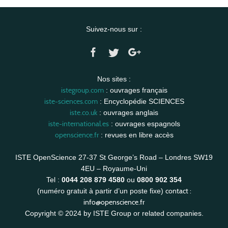
Suivez-nous sur :
Nos sites :
istegroup.com
: ouvrages français
iste-sciences.com
: Encyclopédie SCIENCES
iste.co.uk
: ouvrages anglais
iste-international.es
: ouvrages espagnols
openscience.fr
: revues en libre accès
ISTE OpenScience 27-37 St George’s Road – Londres SW19
4EU – Royaume-Uni
Tel :
0044 208 879 4580
ou
0800 902 354
contact :
(numéro gratuit à partir d’un poste fixe)
info@openscience.fr
Copyright © 2024 by ISTE Group or related companies.