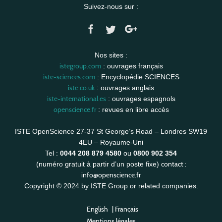
Suivez-nous sur :
Nos sites :
istegroup.com
: ouvrages français
iste-sciences.com
: Encyclopédie SCIENCES
iste.co.uk
: ouvrages anglais
iste-international.es
: ouvrages espagnols
openscience.fr
: revues en libre accès
ISTE OpenScience 27-37 St George’s Road – Londres SW19
4EU – Royaume-Uni
Tel :
0044 208 879 4580
ou
0800 902 354
contact :
(numéro gratuit à partir d’un poste fixe)
info@openscience.fr
Copyright © 2024 by ISTE Group or related companies.
English
|
Français
Mentions légales