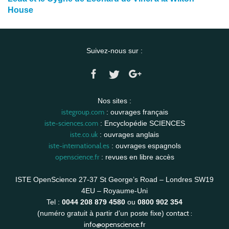
House
Suivez-nous sur :
Nos sites :
istegroup.com
: ouvrages français
iste-sciences.com
: Encyclopédie SCIENCES
iste.co.uk
: ouvrages anglais
iste-international.es
: ouvrages espagnols
openscience.fr
: revues en libre accès
ISTE OpenScience 27-37 St George’s Road – Londres SW19
4EU – Royaume-Uni
Tel :
0044 208 879 4580
ou
0800 902 354
contact :
(numéro gratuit à partir d’un poste fixe)
info@openscience.fr