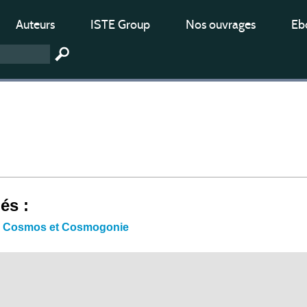
Auteurs
ISTE Group
Nos ouvrages
Ebo
iés :
e Cosmos et Cosmogonie