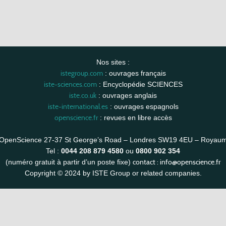
Nos sites :
istegroup.com
: ouvrages français
iste-sciences.com
: Encyclopédie SCIENCES
iste.co.uk
: ouvrages anglais
iste-international.es
: ouvrages espagnols
openscience.fr
: revues en libre accès
OpenScience 27-37 St George’s Road – Londres SW19 4EU – Royau
Tel :
0044 208 879 4580
ou
0800 902 354
contact :
info@openscience.fr
(numéro gratuit à partir d’un poste fixe)
Copyright © 2024 by ISTE Group or related companies.