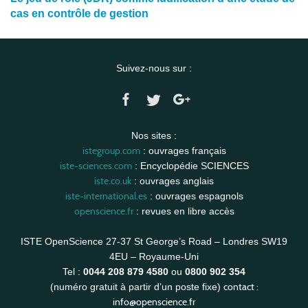
cas en contrôle de gestion
Suivez-nous sur :
Nos sites :
istegroup.com
: ouvrages français
iste-sciences.com
: Encyclopédie SCIENCES
iste.co.uk
: ouvrages anglais
iste-international.es
: ouvrages espagnols
openscience.fr
: revues en libre accès
ISTE OpenScience 27-37 St George’s Road – Londres SW19
4EU – Royaume-Uni
Tel :
0044 208 879 4580
ou
0800 902 354
contact :
(numéro gratuit à partir d’un poste fixe)
info@openscience.fr