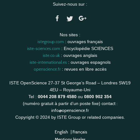
Suivez-nous sur :
Nos sites :
istegroup.com
: ouvrages français
iste-sciences.com
: Encyclopédie SCIENCES
iste.co.uk
: ouvrages anglais
iste-international.es
: ouvrages espagnols
openscience.fr
: revues en libre accès
ISTE OpenScience 27-37 St George’s Road – Londres SW19
4EU – Royaume-Uni
Tel :
0044 208 879 4580
ou
0800 902 354
contact :
(numéro gratuit à partir d’un poste fixe)
info@openscience.fr
Copyright © 2024 by ISTE Group or related companies.
English
|
Français
Mentions légales