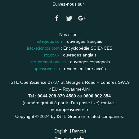
Suivez-nous sur :
Nos sites :
istegroup.com
: ouvrages français
iste-sciences.com
: Encyclopédie SCIENCES
iste.co.uk
: ouvrages anglais
iste-international.es
: ouvrages espagnols
openscience.fr
: revues en libre accès
ISTE OpenScience 27-37 St George’s Road – Londres SW19
4EU – Royaume-Uni
Tel :
0044 208 879 4580
ou
0800 902 354
contact :
(numéro gratuit à partir d’un poste fixe)
info@openscience.fr
Copyright © 2024 by ISTE Group or related companies.
English
|
Français
Mentions légales