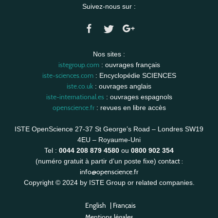
Suivez-nous sur :
Nos sites :
istegroup.com
: ouvrages français
iste-sciences.com
: Encyclopédie SCIENCES
iste.co.uk
: ouvrages anglais
iste-international.es
: ouvrages espagnols
openscience.fr
: revues en libre accès
ISTE OpenScience 27-37 St George’s Road – Londres SW19
4EU – Royaume-Uni
Tel :
0044 208 879 4580
ou
0800 902 354
contact :
(numéro gratuit à partir d’un poste fixe)
info@openscience.fr
Copyright © 2024 by ISTE Group or related companies.
English
|
Français
Mentions légales