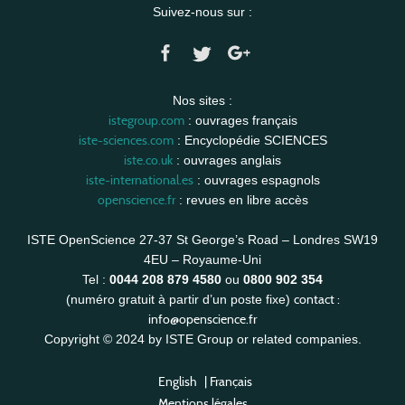
Suivez-nous sur :
Nos sites :
istegroup.com
: ouvrages français
iste-sciences.com
: Encyclopédie SCIENCES
iste.co.uk
: ouvrages anglais
iste-international.es
: ouvrages espagnols
openscience.fr
: revues en libre accès
ISTE OpenScience 27-37 St George’s Road – Londres SW19
4EU – Royaume-Uni
Tel :
0044 208 879 4580
ou
0800 902 354
contact :
(numéro gratuit à partir d’un poste fixe)
info@openscience.fr
Copyright © 2024 by ISTE Group or related companies.
English
|
Français
Mentions légales