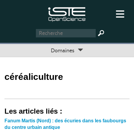
Domaines
céréaliculture
Les articles liés :
Fanum Martis (Nord) : des écuries dans les faubourgs
du centre urbain antique