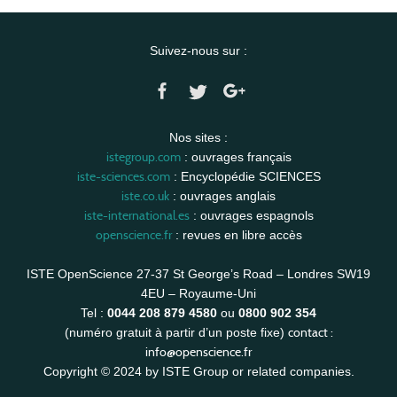
Suivez-nous sur :
Nos sites :
istegroup.com
: ouvrages français
iste-sciences.com
: Encyclopédie SCIENCES
iste.co.uk
: ouvrages anglais
iste-international.es
: ouvrages espagnols
openscience.fr
: revues en libre accès
ISTE OpenScience 27-37 St George’s Road – Londres SW19
4EU – Royaume-Uni
Tel :
0044 208 879 4580
ou
0800 902 354
contact :
(numéro gratuit à partir d’un poste fixe)
info@openscience.fr
Copyright © 2024 by ISTE Group or related companies.