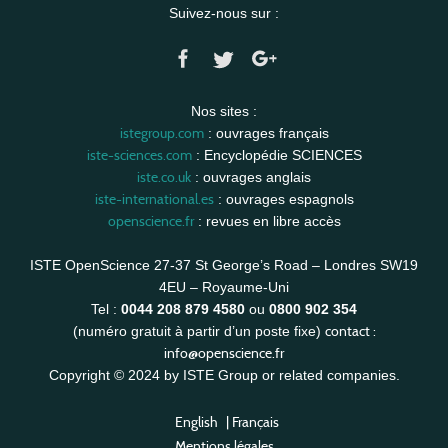
Suivez-nous sur :
Nos sites :
istegroup.com
: ouvrages français
iste-sciences.com
: Encyclopédie SCIENCES
iste.co.uk
: ouvrages anglais
iste-international.es
: ouvrages espagnols
openscience.fr
: revues en libre accès
ISTE OpenScience 27-37 St George’s Road – Londres SW19
4EU – Royaume-Uni
Tel :
0044 208 879 4580
ou
0800 902 354
contact :
(numéro gratuit à partir d’un poste fixe)
info@openscience.fr
Copyright © 2024 by ISTE Group or related companies.
English
|
Français
Mentions légales