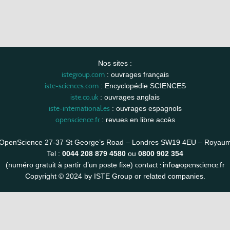
Nos sites :
istegroup.com
: ouvrages français
iste-sciences.com
: Encyclopédie SCIENCES
iste.co.uk
: ouvrages anglais
iste-international.es
: ouvrages espagnols
openscience.fr
: revues en libre accès
OpenScience 27-37 St George’s Road – Londres SW19 4EU – Royau
Tel :
0044 208 879 4580
ou
0800 902 354
contact :
info@openscience.fr
(numéro gratuit à partir d’un poste fixe)
Copyright © 2024 by ISTE Group or related companies.