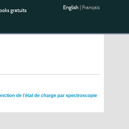
English
|
Français
oks gratuits
onction de l’état de charge par spectroscopie