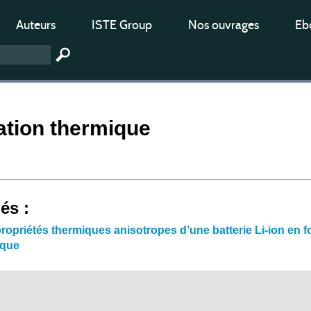
Auteurs
ISTE Group
Nos ouvrages
Ebo
ation thermique
iés :
ropriétés thermiques anisotropes d’une batterie Li-ion en f
ique